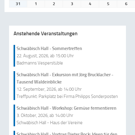
Veranstaltung
August,
August,
August,
August,
August,
August,
Aug
31
31.
1
1.
2
2.
3
3.
4
4.
5
5.
6
6.
2026
2026
2026
2026
2026
2026
20
August,
September,
September,
September,
September,
September,
Sep
2026
2026
2026
2026
2026
2026
202
Anstehende Veranstaltungen
Schwäbisch Hall - Sommertreffen
22. August, 2026, ab 15:00 Uhr
Badmanns Vesperstüble
Schwäbisch Hall - Exkursion mit Jörg Brucklacher -
Tausend Waldeinblicke
12. September, 2026, ab 14:00 Uhr
Treffpunkt: Parkplatz bei Firma Philipps Sonderposten
Schwäbisch Hall - Workshop: Gemüse fermentieren
3. Oktober, 2026, ab 14:00 Uhr
Schwäbisch Hall - Haus der Vereine
Schwäbisch Hall - Vortrag Dieter Bock: Ideen für den