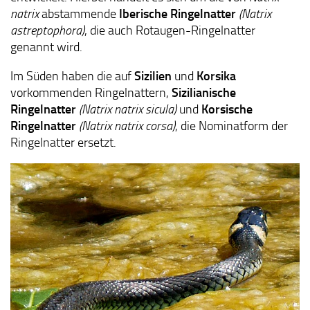
natrix
abstammende
Iberische Ringelnatter
(Natrix
astreptophora)
, die auch Rotaugen-Ringelnatter
genannt wird.
Im Süden haben die auf
Sizilien
und
Korsika
vorkommenden Ringelnattern,
Sizilianische
Ringelnatter
(Natrix natrix sicula)
und
Korsische
Ringelnatter
(Natrix natrix corsa)
, die Nominatform der
Ringelnatter ersetzt.