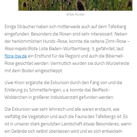
Wilde Karden
Einige Sträucher haben sich mittlerweile auch auf dem Tafelberg
eingefunden. Besonders die Rosen sind sehr interessant. Neben
der herkömmlichen Hunds-Rose, konnte die seltene Zimt-Rose –
Rosa majalis
(Rote Liste Baden-Württemberg: 3, gefährdet, laut
flora-bw.de
ein Erstfund für die Region) und auch die Bibernell-
Rose gesichtet werden. Vermutlich wurden sie durch Wurzelreste
mit dem Boden eingeschleppt.
Uwe Knorr ergänzte die Exkursion durch den Fang von und die
Erklärung zu Schmetterlingen, u.a. konnte das Beilfleck-
Widderchen in größerer Individuenzahl gefunden werden.
Die Exkursion war sehr lehrreich und alle waren erstaunt, wie
vielfältig die Vegetation und auch die Fauna des Tafelbergs ist. Es
ist in unserer stark genutzten Landschaft etwas Besonderes, wenn
ein Gelände sich selbst überlassen wird und es sich entwickeln