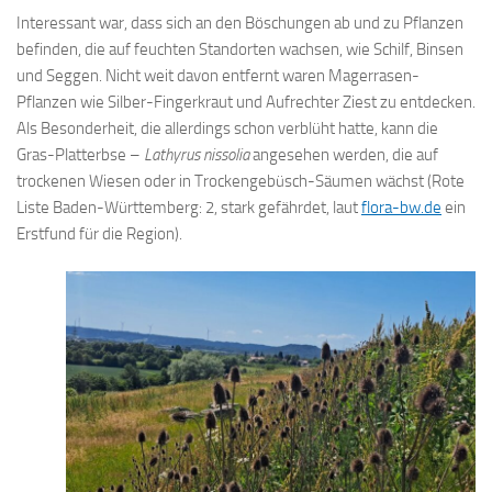
Interessant war, dass sich an den Böschungen ab und zu Pflanzen
befinden, die auf feuchten Standorten wachsen, wie Schilf, Binsen
und Seggen. Nicht weit davon entfernt waren Magerrasen-
Pflanzen wie Silber-Fingerkraut und Aufrechter Ziest zu entdecken.
Als Besonderheit, die allerdings schon verblüht hatte, kann die
Gras-Platterbse –
Lathyrus nissolia
angesehen werden, die auf
trockenen Wiesen oder in Trockengebüsch-Säumen wächst (Rote
Liste Baden-Württemberg: 2, stark gefährdet, laut
flora-bw.de
ein
Erstfund für die Region).