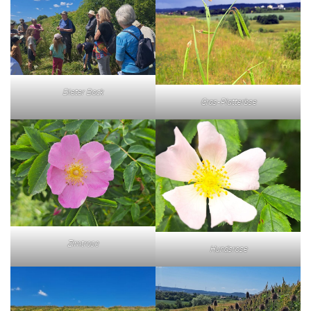
Dieter Bock
Gras-Platterbse
Zimtrose
Hundsrose