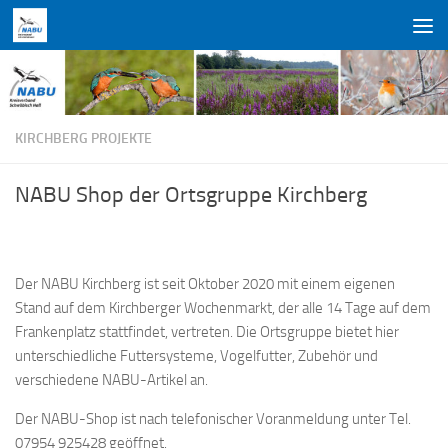
Zum Inhalt springen
KIRCHBERG PROJEKTE
NABU Shop der Ortsgruppe Kirchberg
Der NABU Kirchberg ist seit Oktober 2020 mit einem eigenen
Stand auf dem Kirchberger Wochenmarkt, der alle 14 Tage auf dem
Frankenplatz stattfindet, vertreten. Die Ortsgruppe bietet hier
unterschiedliche Futtersysteme, Vogelfutter, Zubehör und
verschiedene NABU-Artikel an.
Der NABU-Shop ist nach telefonischer Voranmeldung unter Tel.
07954 925428 geöffnet.