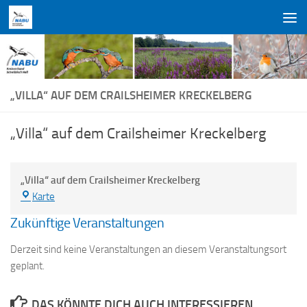
Zum Inhalt springen
„VILLA“ AUF DEM CRAILSHEIMER KRECKELBERG
„Villa“ auf dem Crailsheimer Kreckelberg
„Villa“ auf dem Crailsheimer Kreckelberg
„Villa“
Karte
auf
Zukünftige Veranstaltungen
dem
Crailsheimer
Derzeit sind keine Veranstaltungen an diesem Veranstaltungsort
Kreckelberg
geplant.
DAS KÖNNTE DICH AUCH INTERESSIEREN …