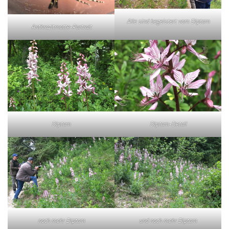
Alle sind begeistert vom Diptam
Anthrazitmotte-Portrait
Diptam
Diptam-Detail
noch mehr Diptam
und noch mehr Diptam