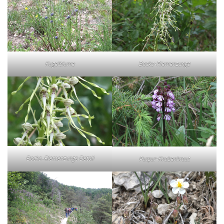
Kugelblume
Bocks-Riemenzunge
Bocks-Riemenzunge Detail
Purpur-Knabenkraut