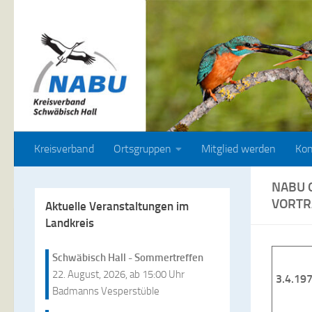
Zum Inhalt springen
Kreisverband
Ortsgruppen
Mitglied werden
Kon
NABU 
VORTR
Aktuelle Veranstaltungen im
Landkreis
Schwäbisch Hall - Sommertreffen
22. August, 2026, ab 15:00 Uhr
3.4.19
Badmanns Vesperstüble