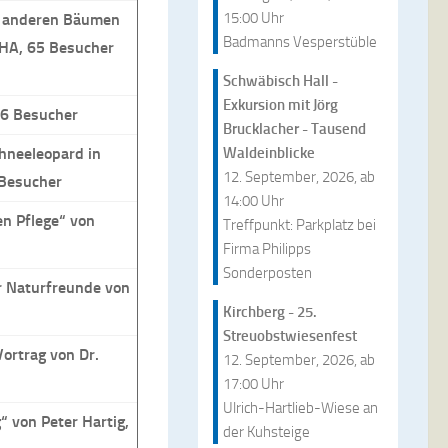
15:00 Uhr
d anderen Bäumen
Badmanns Vesperstüble
SHA, 65 Besucher
Schwäbisch Hall -
Exkursion mit Jörg
36 Besucher
Brucklacher - Tausend
hneeleopard in
Waldeinblicke
12. September, 2026, ab
 Besucher
14:00 Uhr
en Pflege“ von
Treffpunkt: Parkplatz bei
Firma Philipps
Sonderposten
ür Naturfreunde von
Kirchberg - 25.
Streuobstwiesenfest
ortrag von Dr.
12. September, 2026, ab
17:00 Uhr
Ulrich-Hartlieb-Wiese an
 von Peter Hartig,
der Kuhsteige