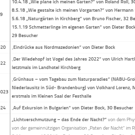
10.4.18 „Wie plane ich meinen Garten?“ von Roland Roll, 
8.5.18 „Wie gestalte ich meinen Vorgarten?“ von Hermann
19
5.6.18 „Naturgärten in Kirchberg“ von Bruno Fischer, 32 B
15.1.19 Schmetterlinge im eigenen Garten“ von Dieter Bo
29 Besucher
020
„
Eindrücke aus Nordmazedonien“ von Dieter Bock
„
Der Wiedehopf ist Vogel des Jahres 2022“ von Ulrich Hartl
022
letztmals im Landhotel Kirchberg
„
Grünhaus – vom Tagebau zum Naturparadies“ (NABU-Groß
Niederlausitz in Süd- Brandenburg) von Volkhard Lorenz, 
2023
erstmals im Kleinen Saal der Festhalle
024
„
Auf Exkursion in Bulgarien“ von Dieter Bock, 30 Besucher
„Lichtverschmutzung – das Ende der Nacht?“
von dem Phys
von der gemeinnützigen Organisation „Paten der Nacht“ im Ri