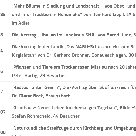
„
Mehr Bäume in Siedlung und Landschaft – von Obst- un
985
und ihrer Tradition in Hohenlohe“ von Reinhard Lipp LRA 
im Adler
88
Dia-Vortrag „Libellen im Landkreis SHA“ von Bernd Kunz, 
Dia-Vortrag in der fabrik „Das NABU-Schutzprojekt zum Sc
04
Kirgisistan“ von Dr. Gerhard Bronner, Donaueschingen, 30
„
Pflanzen und Tiere am Trockenrasen Mistlau nach 20 Jahr
06
Peter Hartig, 29 Besucher
„
Radtour unter Geiern“, Dia-Vortrag über Südfrankreich f
07
Dr. Dieter Bock, Braunsbach
„
Grünhaus- Neues Leben im ehemaligen Tagebau“, Bilder-V
007
Stefan Röhrscheid, 44 Besucher
„
Naturkundliche Streifzüge durch Kirchberg und Umgebung“
008