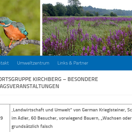
takt
Umweltzentrum
Links & Partner
ORTSGRUPPE KIRCHBERG – BESONDERE
AGSVERANSTALTUNGEN
„
Landwirtschaft und Umwelt“ von German Krieglsteiner, 
79
im Adler, 60 Besucher, vorwiegend Bauern, „Wachsen ode
grundsätzlich falsch