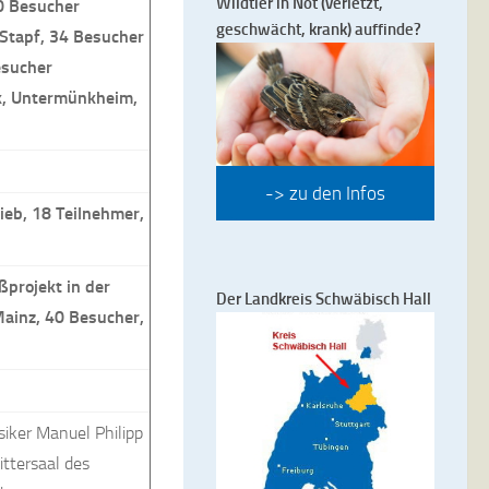
Wildtier in Not (verletzt,
30 Besucher
geschwächt, krank) auffinde?
 Stapf, 34 Besucher
esucher
ck, Untermünkheim,
-> zu den Infos
ieb, 18 Teilnehmer,
projekt in der
Der Landkreis Schwäbisch Hall
Mainz, 40 Besucher,
iker Manuel Philipp
ttersaal des