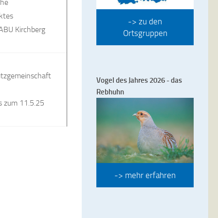
che
ktes
-> zu den
NABU Kirchberg
Ortsgruppen
utzgemeinschaft
Vogel des Jahres 2026 - das
Rebhuhn
s zum 11.5.25
-> mehr erfahren