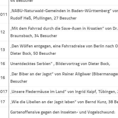
44 Besucher
„
NABU-Naturwald-Gemeinden in Baden-Württemberg“ von
2011
Rudolf Heß, Pfullingen, 27 Besucher
„
Mit dem Fahrrad durch die Save-Auen in Kroatien“ von Dr.
012
Braunsbach, 34 Besucher
„
Den Wölfen entgegen, eine Fahrradreise von Berlin nach 
013
Dieter Bock, 50 Besucher
016
Unentdecktes Serbien“ , Bildervortrag von Dieter Bock,
„
Der Biber an der Jagst“ von Rainer Allgöwer (Bibermanage
016
Besucher
2017
„
Unsere Fledermäuse im Land“ von Ingrid Kaipf, Tübingen,
017
„
Wie die Libellen an der Jagst leben“ von Bernd Kunz, 38 
Gartenoffensive gegen den Insekten- und Vogelschwund: