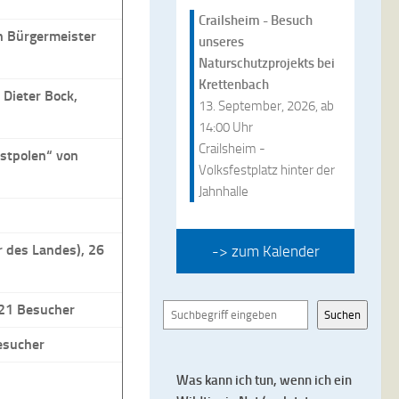
Crailsheim - Besuch
 Bürgermeister
unseres
Naturschutzprojekts bei
Krettenbach
 Dieter Bock,
13. September, 2026, ab
14:00 Uhr
Crailsheim -
Ostpolen“ von
Volksfestplatz hinter der
Jahnhalle
r des Landes), 26
-> zum Kalender
 21 Besucher
Suchen
Suchen
Besucher
Was kann ich tun, wenn ich ein